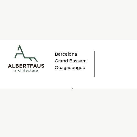
Barcelona
Grand Bassam
Ouagadougou
LINKEDIN
AVISO LEGAL
INSTAGRAM
POL. PRIVACIDAD
albert@albertfaus.com
© ALBERT FAUS, 2021